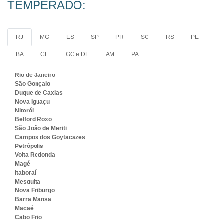
TEMPERADO:
RJ
MG
ES
SP
PR
SC
RS
PE
BA
CE
GO e DF
AM
PA
Rio de Janeiro
São Gonçalo
Duque de Caxias
Nova Iguaçu
Niterói
Belford Roxo
São João de Meriti
Campos dos Goytacazes
Petrópolis
Volta Redonda
Magé
Itaboraí
Mesquita
Nova Friburgo
Barra Mansa
Macaé
Cabo Frio