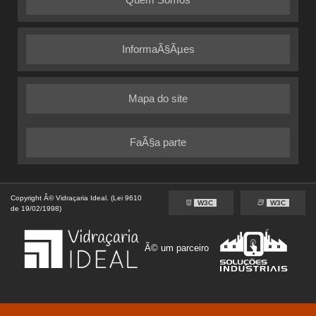
InformaÃ§Ãµes
Mapa do site
FaÃ§a parte
Copyright Â© Vidraçaria Ideal. (Lei 9610
W3C
W3C
de 19/02/1998)
Ã© um parceiro