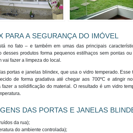
X PARA A SEGURANÇA DO IMÓVEL
stá no fato – e também em umas das principais característi
ro desses produtos forma pequenos estilhaços sem pontas ou 
vai fazer a limpeza do local.
das portas e janelas blindex, que usa o vidro temperado. Esse 
uecido de forma gradativa até chegar aos 700ºC e atingir no
 fazer a solidificação do material. O resultado é um vidro te
mperatura.
GENS DAS PORTAS E JANELAS BLIND
uídos da rua);
eratura do ambiente controlada);