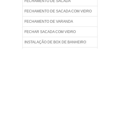
FECHAMENTO DE SACADA
FECHAMENTO DE SACADA COM VIDRO
FECHAMENTO DE VARANDA
FECHAR SACADA COM VIDRO
INSTALAÇÃO DE BOX DE BANHEIRO
JANELA BLINDEX
JANELA DE ALUMÍNIO COM VIDRO
PREÇO
JANELA DE VIDRO
JANELA DE VIDRO BLINDEX
JANELA DE VIDRO COM GRADE
JANELA DE VIDRO PARA SALA
JANELA DE VIDRO PREÇO
JANELA DE VIDRO TEMPERADO