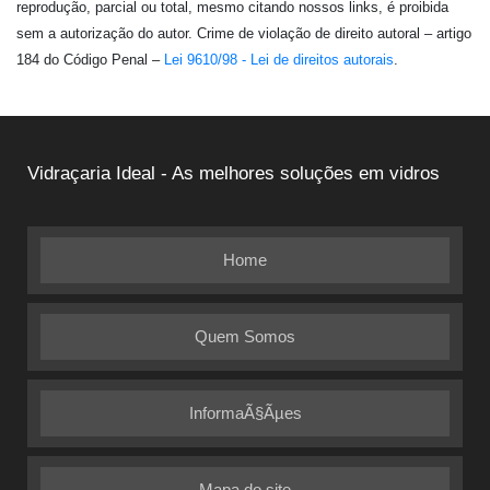
reprodução, parcial ou total, mesmo citando nossos links, é proibida
sem a autorização do autor. Crime de violação de direito autoral – artigo
184 do Código Penal –
Lei 9610/98 - Lei de direitos autorais
.
Vidraçaria Ideal - As melhores soluções em vidros
Home
Quem Somos
InformaÃ§Ãµes
Mapa do site