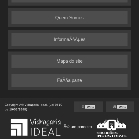
Quem Somos
InformaÃ§Ãµes
Mapa do site
FaÃ§a parte
Copyright Â© Vidraçaria Ideal. (Lei 9610
W3C
W3C
de 19/02/1998)
Ã© um parceiro