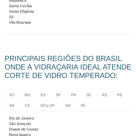
República
Santa Cecília
Santa Efigênia
Sé
Vila Buarque
PRINCIPAIS REGIÕES DO BRASIL
ONDE A VIDRAÇARIA IDEAL ATENDE
CORTE DE VIDRO TEMPERADO:
RJ
MG
ES
SP
PR
SC
RS
PE
BA
CE
GO e DF
AM
PA
Rio de Janeiro
São Gonçalo
Duque de Caxias
Nova Iguaçu