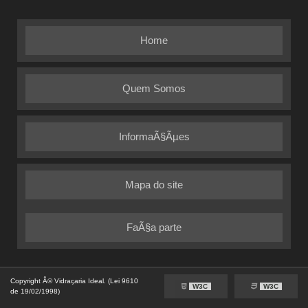
Home
Quem Somos
InformaÃ§Ãµes
Mapa do site
FaÃ§a parte
Copyright Â© Vidraçaria Ideal. (Lei 9610
W3C
W3C
de 19/02/1998)